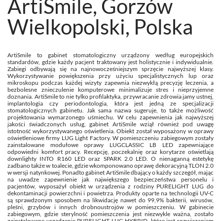
ArtiSmile, Gorzów
Wielkopolski, Polska
ArtiSmile to gabinet stomatologiczny urządzony według europejskich
standardów, gdzie każdy pacjent traktowany jest holistycznie i indywidualnie.
Zabiegi odbywają się na najnowocześniejszym sprzęcie najwyższej klasy.
Wykorzystywanie powiększenia przy użyciu specjalistycznych lup oraz
mikroskopu podczas każdej wizyty zapewnia niezwykłą precyzję leczenia, a
bezbolesne znieczulenie komputerowe minimalizuje stres i nieprzyjemne
doznania. ArtiSmile to nie tylko profilaktyka, przywracanie zdrowia jamy ustnej,
implantologia czy periodontologia, która jest jedną ze specjalizacji
stomatologicznych gabinetu. Jak sama nazwa sugeruje, to także możliwość
projektowania wymarzonego uśmiechu. W celu zapewnienia jak najwyższej
jakości świadczonych usług, gabinet ArtiSmile wziął również pod uwagę
istotność wykorzystywanego oświetlenia. Obiekt został wyposażony w oprawy
oświetleniowe firmy LUG Light Factory. W pomieszczeniu zabiegowym zostały
zainstalowane modułowe oprawy LUGCLASSIC LB LED zapewniające
odpowiedni komfort pracy. Recepcję, poczekalnię oraz korytarze oświetlają
downlighty INTO R160 LED oraz SPARK 2.0 LED. O nienaganną estetykę
zadbano także w toalecie, gdzie wkomponowano oprawę dekoracyjną TLON 2.0
w wersji natynkowej. Ponadto gabinet ArtiSmile dbający o każdy szczegół, mając
na uwadze zapewnienie jak największego bezpieczeństwa personelu i
pacjentów, wyposażył obiekt w urządzenia z rodziny PURELIGHT LUG do
dekontaminacji powierzchni i powietrza. Produkty oparte na technologii UV-C
są sprawdzonym sposobem na likwidację nawet do 99,9% bakterii, wirusów,
pleśni, grzybów i innych drobnoustrojów w pomieszczeniu. W gabinecie
zabiegowym, gdzie sterylność pomieszczenia jest niezwykle ważna, zostało
zainstalowane urządzenie PURELIGHT LUG HYBRID, które jest rozwiązaniem