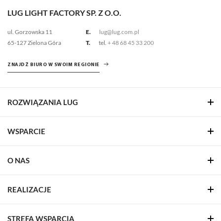
LUG LIGHT FACTORY SP. Z O.O.
ul. Gorzowska 11
E.
lug@lug.com.pl
65-127 Zielona Góra
T.
tel.
+ 48 68 45 33 200
ZNAJDŹ BIURO W SWOIM REGIONIE
ROZWIĄZANIA LUG
WSPARCIE
O NAS
REALIZACJE
STREFA WSPARCIA