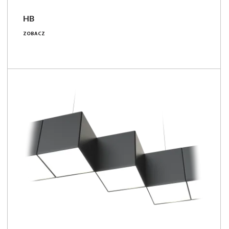
HB
39 - 109 [W]
ZOBACZ
3900 - 12850 [lm]
100 - 118 [lm/W]