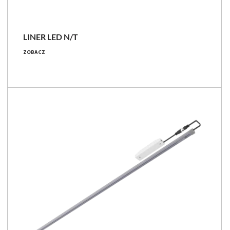
LINER LED N/T
14 - 38 [W]
ZOBACZ
2500 - 6650 [lm]
171 - 182 [lm/W]
Porównaj rodzinę