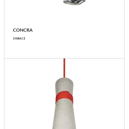
CONCRA
5 [W]
ZOBACZ
370 - 420 [lm]
74 - 84 [lm/W]
Porównaj rodzinę