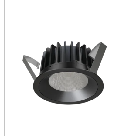
1650 - 6450 [lm]
55 - 117 [lm/W]
Porównaj rodzinę