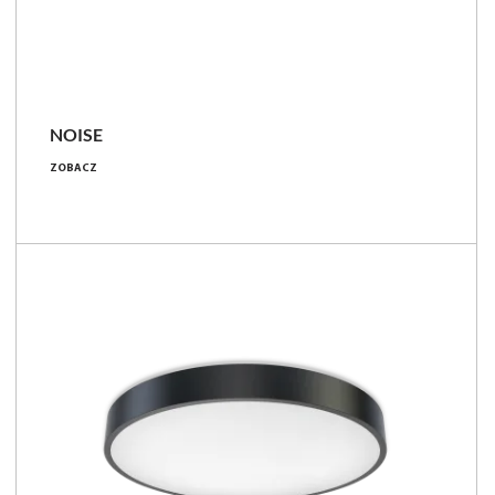
NOISE
9 - 17 [W]
ZOBACZ
700 - 1400 [lm]
77 - 82 [lm/W]