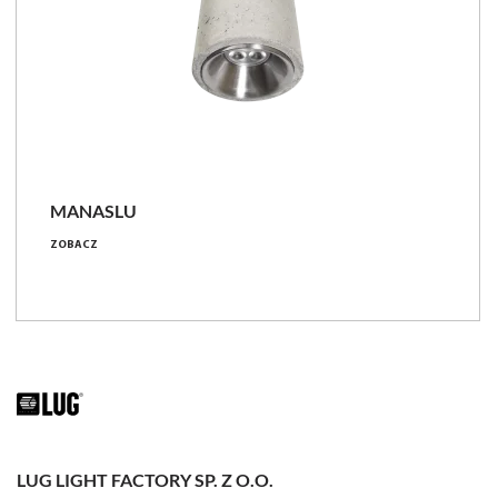
MANASLU
8 [W]
ZOBACZ
560 - 600 [lm]
70 - 75 [lm/W]
Porównaj rodzinę
LUG LIGHT FACTORY SP. Z O.O.