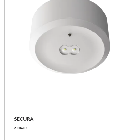
SECURA
korytarzowa, otwarte przestrzenie,
punkty p.poż
ZOBACZ