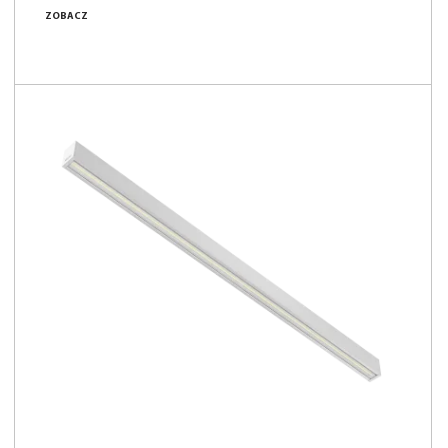
14 - 42 [W]
ZOBACZ
2500 - 7400 [lm]
169 - 182 [lm/W]
Porównaj rodzinę
NOWOŚĆ