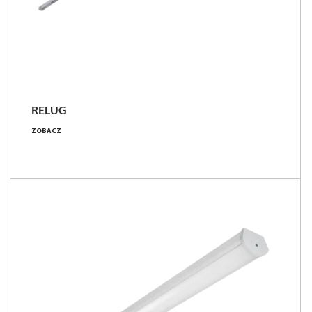
NOWOŚĆ
RELUG
2350 - 6000 [lm]
ZOBACZ
15 - 36 [W]
157 - 167 [lm/W]
Porównaj rodzinę