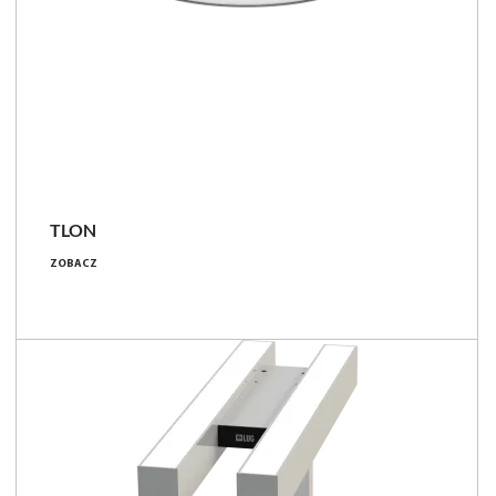
TLON
28 - 83 [W]
ZOBACZ
2850 - 12500 [lm]
97 - 151 [lm/W]