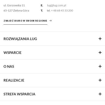
ul. Gorzowska 11
E.
lug@lug.com.pl
65-127 Zielona Góra
T.
tel.
+ 48 68 45 33 200
ZNAJDŹ BIURO W SWOIM REGIONIE
ROZWIĄZANIA LUG
WSPARCIE
O NAS
REALIZACJE
STREFA WSPARCIA