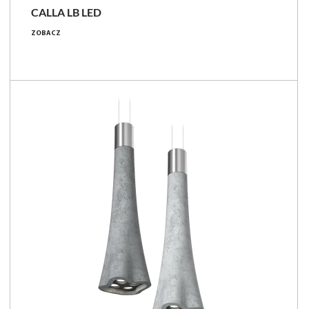
CALLA LB LED
11 - 24 [W]
ZOBACZ
1150 - 2300 [lm]
85 - 109 [lm/W]
Porównaj rodzinę