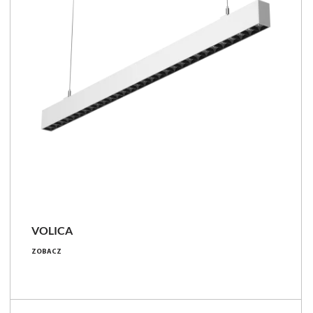
VOLICA
9 - 71 [W]
ZOBACZ
900 - 9500 [lm]
95 - 157 [lm/W]