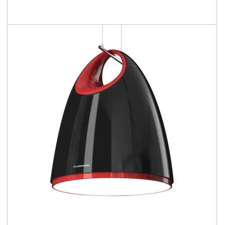
3200 - 4050 [lm]
53 - 59 [lm/W]
Porównaj rodzinę