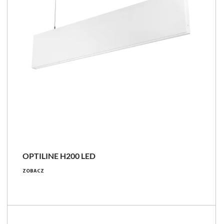
OPTILINE H200 LED
30 - 60 [W]
ZOBACZ
2600 - 5200 [lm]
87 [lm/W]