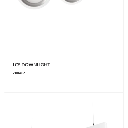
LCS
LCS DOWNLIGHT
1200 - 5100 [lm]
ZOBACZ
10.4 - 35.4 [W]
106 - 156 [lm/W]
Porównaj rodzinę