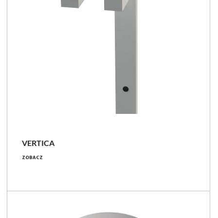
VERTICA
70 [W]
ZOBACZ
5600 - 6900 [lm]
80 - 99 [lm/W]