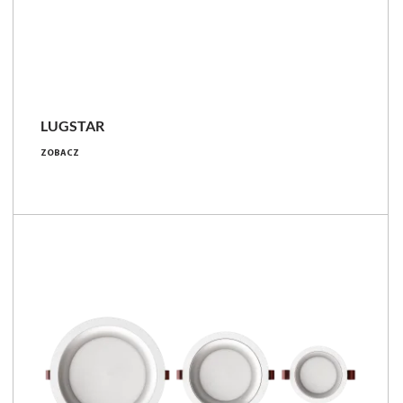
LUGSTAR
8 - 51 [W]
ZOBACZ
1000 - 4400 [lm]
47 - 141 [lm/W]