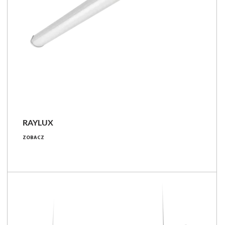
RAYLUX
19 - 64 [W]
ZOBACZ
2650 - 9200 [lm]
127 - 149 [lm/W]