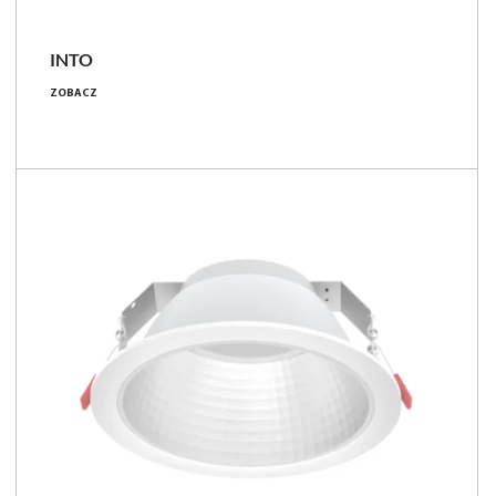
INTO
5.9 - 35 [W]
ZOBACZ
750 - 3750 [lm]
109 - 136 [lm/W]