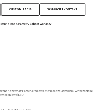
CUSTOMIZACJA
WSPARCIE I KONTAKT
stępne inne parametry
Zobacz warianty
zaną na zewnątrz anteną radiową, sterujące załączaniem, wyłączaniem i
świetleniowej LED.