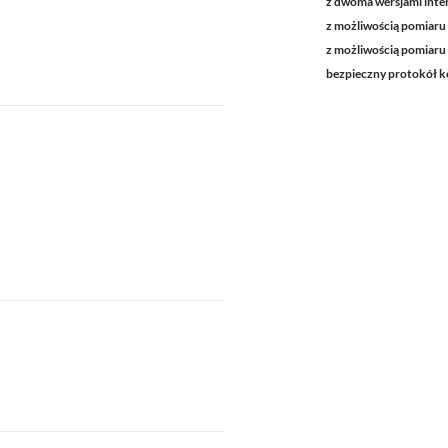
z dwoma wersjami inter
z możliwością pomiaru
z możliwością pomiaru 
bezpieczny protokół k