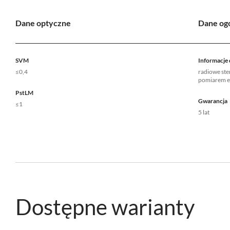
Dane optyczne
Dane og
SVM
Informacje
≤0,4
radiowe st
pomiarem el
PstLM
Gwarancja
≤1
5 lat
Dostępne warianty