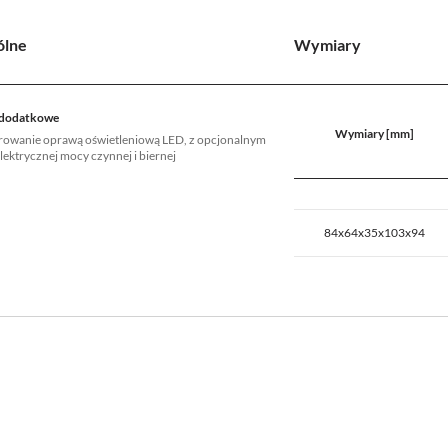
ólne
Wymiary
 dodatkowe
Wymiary [mm]
erowanie oprawą oświetleniową LED, z opcjonalnym
ektrycznej mocy czynnej i biernej
84x64x35x103x94