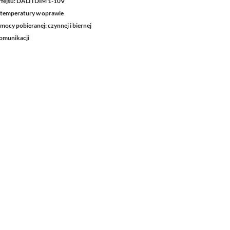
fejsu: DALI i DIM 1-10V
 temperatury w oprawie
mocy pobieranej: czynnej i biernej
omunikacji