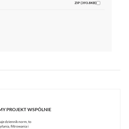
ZIP (393.8KB)
MY PROJEKT WSPÓLNIE
aje dziennik norm, to
łania, filtrowania i