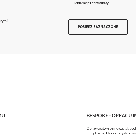
Deklaracje i certyfikaty
órymi
POBIERZ ZAZNACZONE
MU
BESPOKE - OPRACUJ
Oprawa oświetleniowa, jak pod
urządzenie, które służy do rozsy