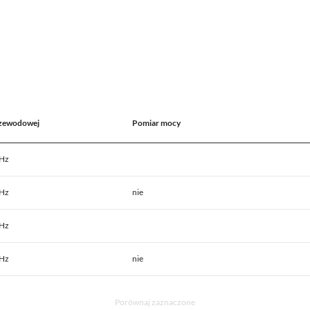
rzewodowej
Pomiar mocy
GHz
GHz
nie
GHz
GHz
nie
Porównaj zaznaczone