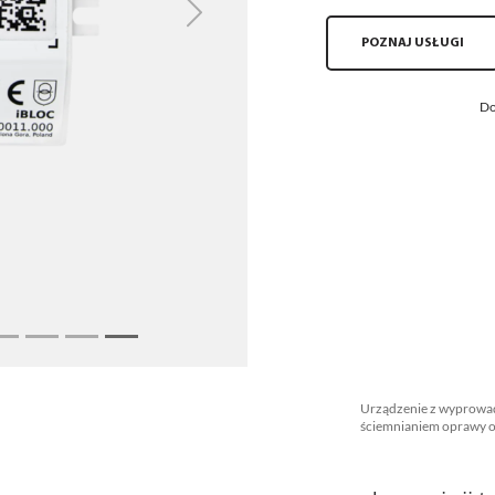
Next
POZNAJ USŁUGI
Do
Urządzenie z wyprowad
ściemnianiem oprawy o