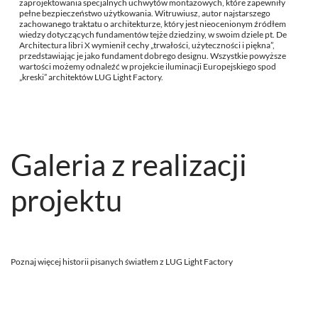
zaprojektowania specjalnych uchwytów montażowych, które zapewniły
pełne bezpieczeństwo użytkowania. Witruwiusz, autor najstarszego
zachowanego traktatu o architekturze, który jest nieocenionym źródłem
wiedzy dotyczących fundamentów tejże dziedziny, w swoim dziele pt. De
Architectura libri X wymienił cechy „trwałości, użyteczności i piękna”,
przedstawiając je jako fundament dobrego designu. Wszystkie powyższe
wartości możemy odnaleźć w projekcie iluminacji Europejskiego spod
„kreski” architektów LUG Light Factory.
Galeria z realizacji
projektu
Poznaj więcej historii pisanych światłem z LUG Light Factory