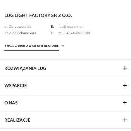
LUG LIGHT FACTORY SP. Z O.O.
ul. Gorzowska 11
E.
lug@lug.com.pl
65-127 Zielona Góra
T.
tel.
+ 48 68 45 33 200
ZNAJDŹ BIURO W SWOIM REGIONIE
ROZWIĄZANIA LUG
WSPARCIE
O NAS
REALIZACJE