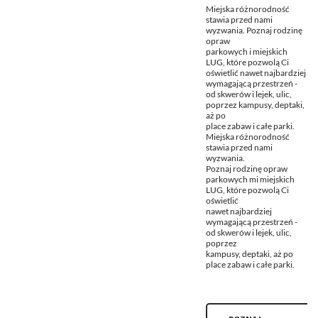
Miejska różnorodność
stawia przed nami
wyzwania. Poznaj rodzinę
opraw
parkowych i miejskich
LUG, które pozwolą Ci
oświetlić nawet najbardziej
wymagającą przestrzeń -
od skwerów i lejek, ulic,
poprzez kampusy, deptaki,
aż po
place zabaw i całe parki.
Miejska różnorodność
stawia przed nami
wyzwania.
Poznaj rodzinę opraw
parkowych mi miejskich
LUG, które pozwolą Ci
oświetlić
nawet najbardziej
wymagającą przestrzeń -
od skwerów i lejek, ulic,
poprzez
kampusy, deptaki, aż po
place zabaw i całe parki.