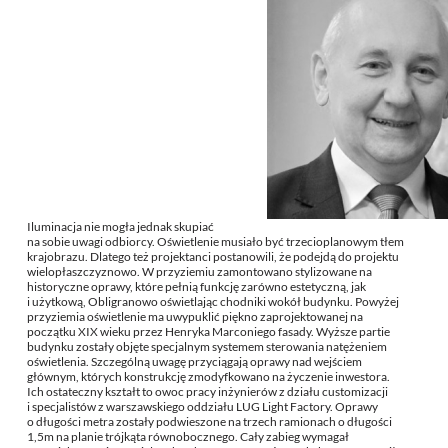
Iluminacja nie mogła jednak skupiać
na sobie uwagi odbiorcy. Oświetlenie musiało być trzecioplanowym tłem
krajobrazu. Dlatego też projektanci postanowili, że podejdą do projektu
wielopłaszczyznowo. W przyziemiu zamontowano stylizowane na
historyczne oprawy, które pełnią funkcję zarówno estetyczną, jak
i użytkową, Obligranowo oświetlając chodniki wokół budynku. Powyżej
przyziemia oświetlenie ma uwypuklić piękno zaprojektowanej na
początku XIX wieku przez Henryka Marconiego fasady. Wyższe partie
budynku zostały objęte specjalnym systemem sterowania natężeniem
oświetlenia. Szczególną uwagę przyciągają oprawy nad wejściem
głównym, których konstrukcję zmodyfkowano na życzenie inwestora.
Ich ostateczny kształt to owoc pracy inżynierów z działu customizacji
i specjalistów z warszawskiego oddziału LUG Light Factory. Oprawy
o długości metra zostały podwieszone na trzech ramionach o długości
1,5m na planie trójkąta równobocznego. Cały zabieg wymagał