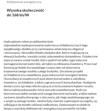
Efektywność energetyczna
Wysoka skuteczność
do 168 lm/W
Nadrzędnym celem projektantów było
odpowiednie wyeksponowanie walorów architektonicznych tego
wyjątkowego obiektu przy zachowaniu właściwej mu elegancji
i stonowania. Wszystkie detale sztukatorskie, które znajdują się na
elewacji budynku, musiały zostać odpowiednio doświetlone. Ostatecznie
wypracowany został model, który spełnił nie tylko rygorystyczne
wymagania konserwatorskie, ale także oczekiwania inwestora. Prace nad
iluminacją Hotelu Europejskiego rozpoczęto od stworzenia
trójwymiarowego modelu całego budynku. Docelowy projekt
architektoniczny oświetlenia, poprzedzony był szeregiem testów
i konsultacji prowadzonych pod okiem konserwatora zabytków,
inwestora, architektów, a także zagranicznych konsultantów. Następnie
dostarczono oprawę referencyjną ze zróżnicowanymi kątami rozsyłu,
która realnie pokazywała różne warunki oświetleniowe. Podczas
tworzenia projektu wzięto pod uwagę starzenie się fasady, a także wpływ
zarówno światła płynącego z otoczenia, jak i tego wydobywającego się
z wnętrza samego hotelu. Istotne były również najmniejsze szczegóły, np.
odbijające się światło szklanej nadbudowy. Zastosowane w obiekcie
lampy o wysokiej efektywności energetycznej pozwoliły nie tylko