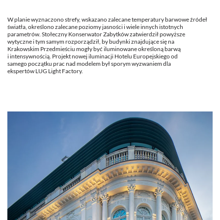
W planie wyznaczono strefy, wskazano zalecane temperatury barwowe źródeł
światła, określono zalecane poziomy jasności i wiele innych istotnych
parametrów. Stołeczny Konserwator Zabytków zatwierdził powyższe
wytyczne i tym samym rozporządził, by budynki znajdujące się na
Krakowskim Przedmieściu mogły być iluminowane określoną barwą
i intensywnością. Projekt nowej iluminacji Hotelu Europejskiego od
samego początku prac nad modelem był sporym wyzwaniem dla
ekspertów LUG Light Factory.