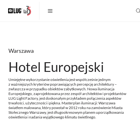
Warszawa
Hotel Europejski
Umiejętne wykorzystanie oświetlenia jest współcześnie jednym
z ważniejszych kryteriów poprawiających percepcję architektury –
zwłaszcza w przypadku obiektów zabytkowych. Nowa iluminacja
Europejskiego, zaprojektowana przez zespół architektów i projektantów
LUG Light Factory, jest doskonałym przykładem połączenia aspektów
trwałości, użyteczności i piękna. Masterplan iluminacji: Warszawa
światłem malowana, który powstał w 2012 roku na zamówienie Miasta
Stołecznego Warszawy, jest długookresowym planem uporządkowania
oświetlenia i nadania wyjątkowego klimatu świetlnego.